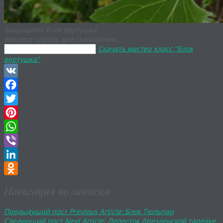
Защищено: Блок вертушка
Введите пароль для скачивания:
Скачать мастер класс "Блок
вертушка"
VK
Facebook
Twitter
Pinterest
WhatsApp
Viber
LinkedIn
Odnoklassniki
Навигация по записям
Предыдущий пост
Previous Article:
Блок Тюльпан
Следующий пост
Next Article:
Лепесток Дрезденской тарелке