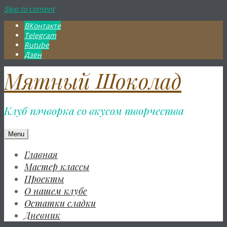
Skip to content
ВКонтакте
Telegram
Rutube
Дзен
Мятный Шоколад
Клуб пэчворка со вкусом творчества
Menu
Главная
Мастер классы
Проекты
О нашем клубе
Остатки сладки
Дневник