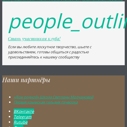
people_outli
Стань участником клуба!
Если вы любите лоскутное творчество, шьете с 
удовольствием, готовы общаться с радостью
присоединяйтесь к нашему сообществу
Наши партнёры
«Дом родной» Школа Светланы Молчановой
Первая крымская гильдия пэчворка
ВКонтакте
Telegram
Rutube