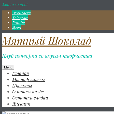
Skip to content
ВКонтакте
Telegram
Rutube
Дзен
Мятный Шоколад
Клуб пэчворка со вкусом творчества
Menu
Главная
Мастер классы
Проекты
О нашем клубе
Остатки сладки
Дневник