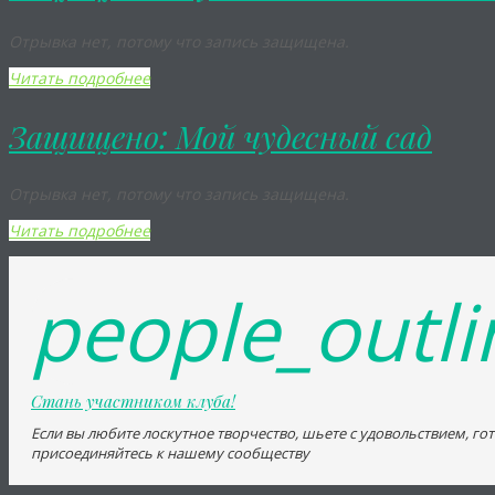
Отрывка нет, потому что запись защищена.
Читать подробнее
Защищено: Мой чудесный сад
Отрывка нет, потому что запись защищена.
Читать подробнее
people_outli
Стань участником клуба!
Если вы любите лоскутное творчество, шьете с удовольствием, го
присоединяйтесь к нашему сообществу