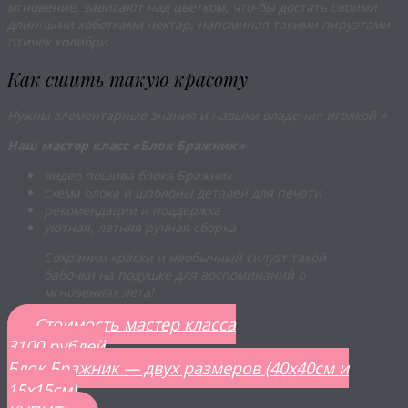
мгновение, зависают над цветком, что-бы достать своими
длинными хоботками нектар, напоминая такими пируэтами
птичек колибри.
Как сшить такую красоту
Нужны элементарные знания и навыки владения иголкой +
Наш мастер класс «Блок Бражник»
видео пошива блока Бражник
схема блока и шаблоны деталей для печати
рекомендации и поддержка
уютная, летняя ручная сборка
Сохраним краски и необычный силуэт такой
бабочки на подушке для воспоминаний о
мгновениях лета!
Стоимость мастер класса
3100 рублей
Блок Бражник — двух размеров (40х40см и
15х15см)