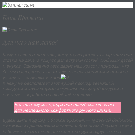
Блок Бражник
Для чего нам лето?
Кому-то для путешествия, кому-то для ремонта квартиры или
отдыха на даче, а кому-то для встречи гостей, любимых детей
и внуков. Однозначно лето дарит нам красоту природы, что
бы мы насладились, напитались впечатлениями и немного
устали от солнышка и жары
К чему не располагает этот яркий период, звенящий
цикадами и квакающими лягушкам, пахнущий ягодами и
цветами — к работе на швейной машинке.
Вот поэтому мы придумали новый мастер класс
для неспешного, комфортного ручного шитья!
Будем шить подушку с блоком Бражник — чудесной бабочкой,
с прямыми крылышками и толстым брюшком. В сумерках эти
бабочки стремительно рассекают воздух и вдруг, в одно