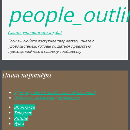
people_outli
Стань участником клуба!
Если вы любите лоскутное творчество, шьете с 
удовольствием, готовы общаться с радостью
присоединяйтесь к нашему сообществу
Наши партнёры
«Дом родной» Школа Светланы Молчановой
Первая крымская гильдия пэчворка
ВКонтакте
Telegram
Rutube
Дзен