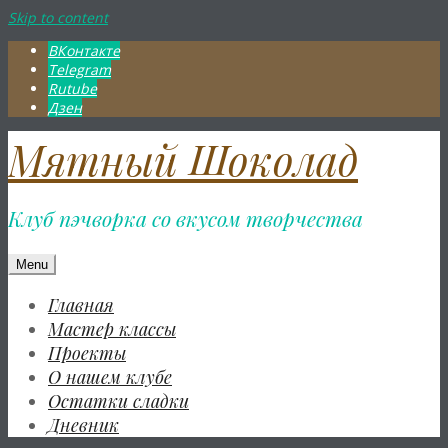
Skip to content
ВКонтакте
Telegram
Rutube
Дзен
Мятный Шоколад
Клуб пэчворка со вкусом творчества
Menu
Главная
Мастер классы
Проекты
О нашем клубе
Остатки сладки
Дневник