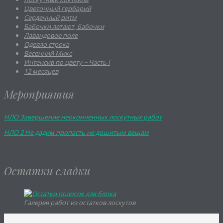
Цветочный гербарий
Сердечный ритм
Бабочки летают, бабочки
Лавандовое поле
Одеяло строка
Весенний Микс
Интенсив по цвету ~ Часть I
12 месяцев
Мероприятия
НЛО Завершение неоконченных лоскутных работ
НЛО 2 Не дадим пропасть не дошитым вещам
Остатки сладки
Галерея работ из остатков лоскутов