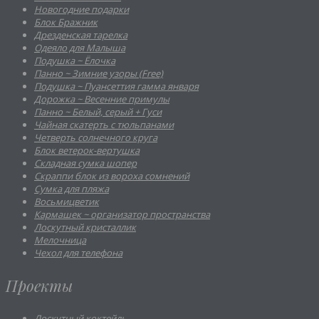
Новогодние подарки
Блок Бражник
Дрезденская тарелка
Одеяло для Малыша
Подушка ~ Ёлочка
Панно ~ Зимние узоры (Free)
Подушка ~ Пуансеттия гамма января
Дорожка ~ Весенние примулы
Панно ~ Белый, серый + Гуси
Чайная скатерть с тюльпанами
Четверть солнечного круга
Блок ветерок-вертушка
Складная сумка шопер
Скраппи блок из вороха сомнений
Cумка для пляжа
Восьмицветик
Кармашек ~ организатор пространства
Лоскутный кристаллик
Мелочница
Чехол для телефона
Проекты
Лоскутный коктейль