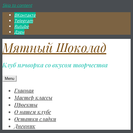
Skip to content
ВКонтакте
Telegram
Rutube
Дзен
Мятный Шоколад
Клуб пэчворка со вкусом творчества
Menu
Главная
Мастер классы
Проекты
О нашем клубе
Остатки сладки
Дневник