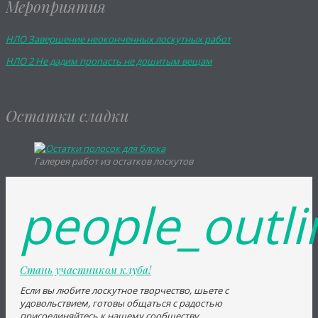
Мероприятия
НЛО Завершение неоконченных лоскутных работ
НЛО 2 Не дадим пропасть не дошитым вещам
Остатки сладки
Галерея работ из остатков лоскутов
people_outli
Стань участником клуба!
Если вы любите лоскутное творчество, шьете с 
удовольствием, готовы общаться с радостью
присоединяйтесь к нашему сообществу