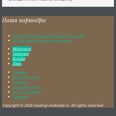
Наши партнёры
«Дом родной» Школа Светланы Молчановой
Первая крымская гильдия пэчворка
ВКонтакте
Telegram
Rutube
Дзен
Главная
Мастер классы
Проекты
О нашем клубе
Остатки сладки
Дневник
Copyright © 2026 myatnyj-shokolad.ru. All rights reserved.