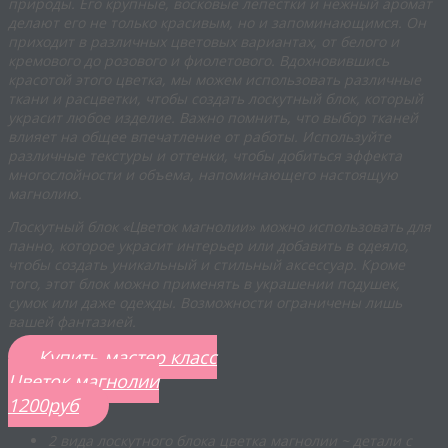
природы. Его крупные, восковые лепестки и нежный аромат
делают его не только красивым, но и запоминающимся. Он
приходит в различных цветовых вариантах, от белого и
кремового до розового и фиолетового. Вдохновившись
красотой этого цветка, мы можем использовать различные
ткани и расцветки, чтобы создать лоскутный блок, который
украсит любое изделие. Важно помнить, что выбор тканей
влияет на общее впечатление от работы. Используйте
различные текстуры и оттенки, чтобы добиться эффекта
многослойности и объема, напоминающего настоящую
магнолию.
Лоскутный блок «Цветок магнолии» можно использовать для
панно, которое украсит интерьер или добавить в одеяло,
чтобы создать уникальный и стильный аксессуар. Кроме
того, этот блок можно применять в украшении подушек,
сумок или даже одежды. Возможности ограничены лишь
вашей фантазией.
Купить мастер класс
Цветок магнолии
1200руб
2 вида лоскутного блока цветка магнолии ~ детали с