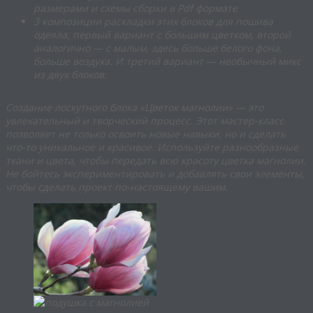
размерами и схемы сборки в Pdf формате
3 композиции раскладки этих блоков для пошива
одеяла, первый вариант с большим цветком, второй
аналогично — с малым, здесь больше белого фона,
больше воздуха. И третий вариант — необычный микс
из двух блоков.
Создание лоскутного блока «Цветок магнолии» — это
увлекательный и творческий процесс. Этот мастер-класс
позволяет не только освоить новые навыки, но и сделать
что-то уникальное и красивое. Используйте разнообразные
ткани и цвета, чтобы передать всю красоту цветка магнолии.
Не бойтесь экспериментировать и добавлять свои элементы,
чтобы сделать проект по-настоящему вашим.