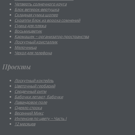
Четверть солнечного круга
Блок ветерок-вертушка
Складная сумка шопер
Скраппи блок из вороха сомнений
Cумка для пляжа
Восьмицветик
Кармашек ~ организатор пространства
Лоскутный кристаллик
Мелочница
Чехол для телефона
Проекты
Лоскутный коктейль
Цветочный гербарий
Сердечный ритм
Бабочки летают, бабочки
Лавандовое поле
Одеяло строка
Весенний Микс
Интенсив по цвету ~ Часть I
12 месяцев