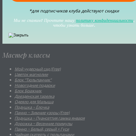
*для подписчиков клуба действуют скидки
Мы не спамим! Прочтите нашу
политику конфиденциальности
,
чтобы узнать больше.
Мастер классы
Мой чудесный сад (Free)
Цветок магнолии
Блок “Тюльпанчик”
Новогодние подарки
Блок Бражник
Дрезденская тарелка
Одеяло для Малыша
Подушка ~ Ёлочка
Панно ~ Зимние узоры (Free)
Подушка ~ Пуансеттия гамма января
Дорожка ~ Весенние примулы
Панно ~ Белый, серый + Гуси
Чайная скатерть с тюльпанами